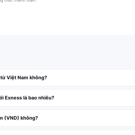
ng thức thanh toán.
s từ Việt Nam không?
với Exness là bao nhiêu?
Nam (VND) không?