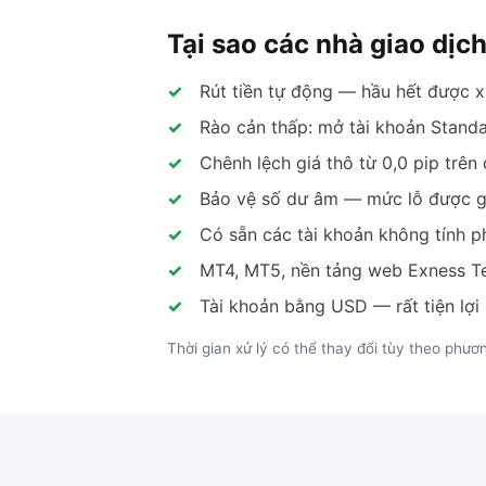
Tại sao các nhà giao dịc
Rút tiền tự động — hầu hết được x
Rào cản thấp: mở tài khoản Standa
Chênh lệch giá thô từ 0,0 pip trê
Bảo vệ số dư âm — mức lỗ được giớ
Có sẵn các tài khoản không tính ph
MT4, MT5, nền tảng web Exness T
Tài khoản bằng USD — rất tiện lợi
Thời gian xử lý có thể thay đổi tùy theo phươ