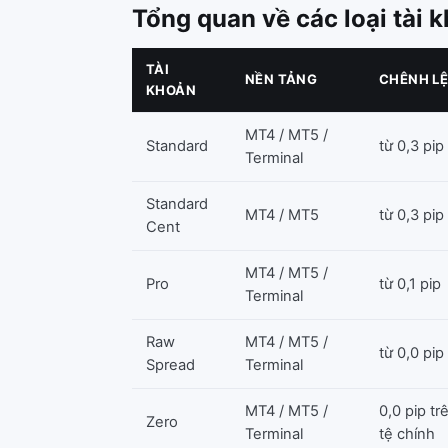
Tổng quan về các loại tài 
TÀI
NỀN TẢNG
CHÊNH L
KHOẢN
MT4 / MT5 /
Standard
từ 0,3 pip
Terminal
Standard
MT4 / MT5
từ 0,3 pip
Cent
MT4 / MT5 /
Pro
từ 0,1 pip
Terminal
Raw
MT4 / MT5 /
từ 0,0 pip
Spread
Terminal
MT4 / MT5 /
0,0 pip tr
Zero
Terminal
tệ chính