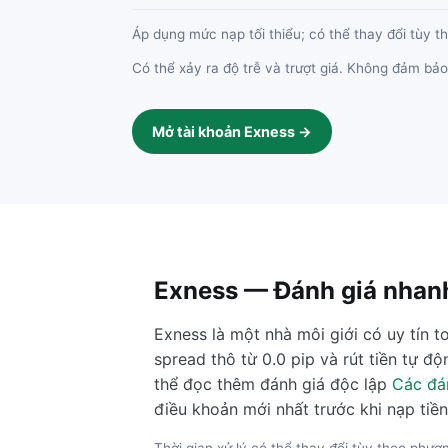
Áp dụng mức nạp tối thiểu; có thể thay đổi tùy th
Có thể xảy ra độ trễ và trượt giá. Không đảm bảo
Mở tài khoản Exness →
Exness — Đánh giá nhan
Exness là một nhà môi giới có uy tín t
spread thô từ 0.0 pip và rút tiền tự đ
thể đọc thêm đánh giá độc lập
Các đán
điều khoản mới nhất trước khi nạp tiền