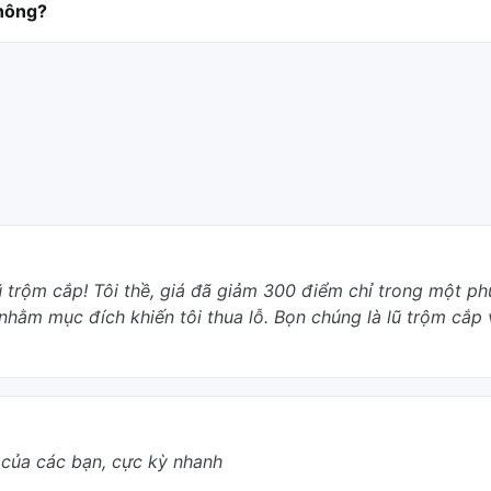
không?
lũ trộm cắp! Tôi thề, giá đã giảm 300 điểm chỉ trong một p
nhằm mục đích khiến tôi thua lỗ. Bọn chúng là lũ trộm cắp 
 của các bạn, cực kỳ nhanh