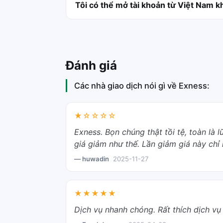
Tôi có thể mở tài khoản từ Việt Nam 
Đánh giá
Các nhà giao dịch nói gì về Exness:
★☆☆☆☆
Exness. Bọn chúng thật tồi tệ, toàn là 
giá giảm như thế. Lần giảm giá này chỉ 
— huwadin
2025-11-27
★★★★★
Dịch vụ nhanh chóng. Rất thích dịch vụ