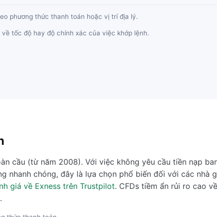
eo phương thức thanh toán hoặc vị trí địa lý.
 về tốc độ hay độ chính xác của việc khớp lệnh.
h
oàn cầu (từ năm 2008). Với việc không yêu cầu tiền nạp ban
ộng nhanh chóng, đây là lựa chọn phổ biến đối với các nhà 
h giá về Exness trên Trustpilot
. CFDs tiềm ẩn rủi ro cao v
.